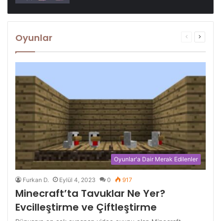
Oyunlar
Önceki
Sonrak
sayfa
sayfa
Oyunlar'a Dair Merak Edilenler
Furkan D.
Eylül 4, 2023
0
917
Minecraft’ta Tavuklar Ne Yer?
Evcilleştirme ve Çiftleştirme