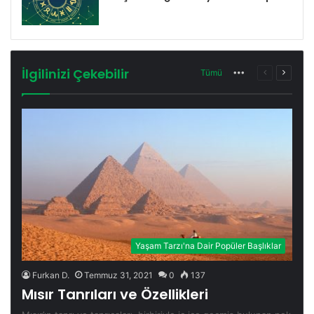
İlgilinizi Çekebilir
More
Önceki
Sonrak
Tümü
sayfa
sayfa
Yaşam Tarzı'na Dair Popüler Başlıklar
Furkan D.
Temmuz 31, 2021
0
137
Mısır Tanrıları ve Özellikleri