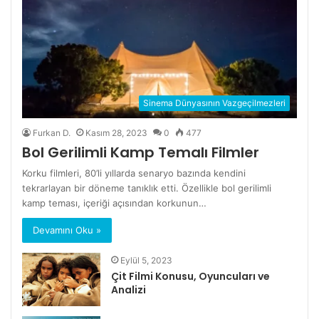
Sinema Dünyasının Vazgeçilmezleri
Furkan D.
Kasım 28, 2023
0
477
Bol Gerilimli Kamp Temalı Filmler
Korku filmleri, 80’li yıllarda senaryo bazında kendini
tekrarlayan bir döneme tanıklık etti. Özellikle bol gerilimli
kamp teması, içeriği açısından korkunun…
Devamını Oku »
Eylül 5, 2023
Çit Filmi Konusu, Oyuncuları ve
Analizi