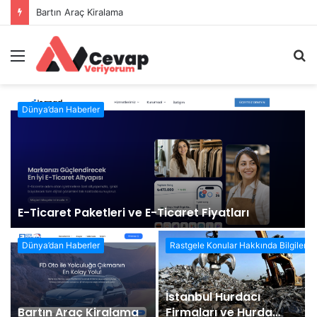
İstanbul Hurdacı Firmaları ve Hurda Fiyatları
Menü
A
y
...
Dünya’dan Haberler
E-Ticaret Paketleri ve E-Ticaret Fiyatları
ler
Dünya’dan Haberler
Rastgele Konular Hakkında Bilgiler
İstanbul Hurdacı
Bartın Araç Kiralama
Firmaları ve Hurda