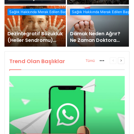
Fiyatları
aşlıklar
Sağlık Hakkında Merak Edilen Başlıklar
Sağlık Hakkında Merak Edilen Başlıkl
Dezintegratif Bozukluk
Damak Neden Ağrır?
(Heller Sendromu)
Ne Zaman Doktora
Nedir?
Gidilmeli?
Trend Olan Başlıklar
More
Önceki
Sonrak
Tümü
sayfa
sayfa