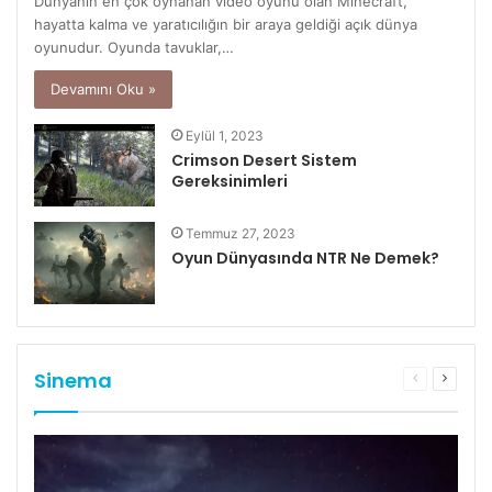
Dünyanın en çok oynanan video oyunu olan Minecraft,
hayatta kalma ve yaratıcılığın bir araya geldiği açık dünya
oyunudur. Oyunda tavuklar,…
Devamını Oku »
Eylül 1, 2023
Crimson Desert Sistem
Gereksinimleri
Temmuz 27, 2023
Oyun Dünyasında NTR Ne Demek?
Sinema
Önceki
Sonrak
sayfa
sayfa