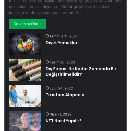
Mısır’ın tanrı ve tanrıçaları, birbiriyle iç içe geçmiş bulunan pek
çok inancı temsil ediyorlardı. Kültür geliştikçe, insanların
inançları ve dolayısıyla tanrıların temsil…
Devamını Oku »
Temmuz 11, 2021
Diyet Yemekleri
Kasım 20, 2023
Diş Fırçası Ne Kadar Zamanda Bir
Değiştirilmelidir?
Eylül 24, 2022
Traction Alopecia
Nisan 1, 2022
NFT Nasıl Yapılır?