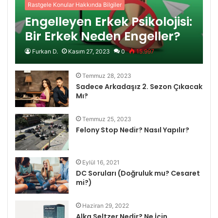
Rastgele Konular Hakkında Bilgiler
Engelleyen Erkek Psikolojisi:
Bir Erkek Neden Engeller?
Furkan D.
Kasım 27, 2023
0
15.997
Temmuz 28, 2023
Sadece Arkadaşız 2. Sezon Çıkacak
Mı?
Temmuz 25, 2023
Felony Stop Nedir? Nasıl Yapılır?
Eylül 16, 2021
DC Soruları (Doğruluk mu? Cesaret
mi?)
Haziran 29, 2022
Alka Seltzer Nedir? Ne İçin