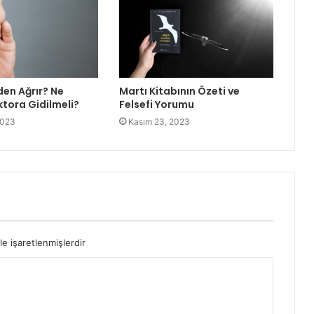
en Ağrır? Ne
Martı Kitabının Özeti ve
tora Gidilmeli?
Felsefi Yorumu
2023
Kasım 23, 2023
le işaretlenmişlerdir