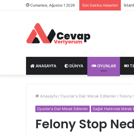
İstan
Cumartesi, Ağustos 1 2026
Son Dakika Haberleri
ANASAYFA
DÜNYA
OYUNLAR
T
Anasayfa
/
Oyunlar'a Dair Merak Edilenler
/
Felony 
Oyunlar'a Dair Merak Edilenler
Sağlık Hakkında Merak E
Felony Stop Nedi