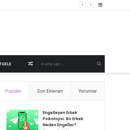
Kenar
Bölmesi
Rastgele
Arama
TGELE
Makale
yap
Popüler
Son Eklenen
Yorumlar
...
Engelleyen Erkek
Psikolojisi: Bir Erkek
Neden Engeller?