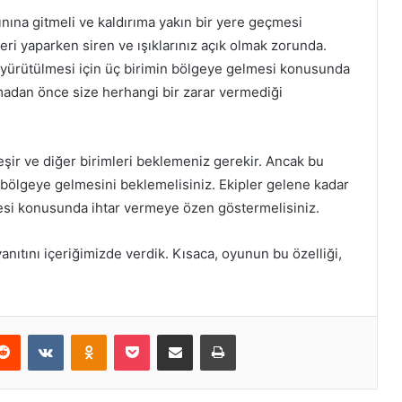
nına gitmeli ve kaldırıma yakın bir yere geçmesi
eri yaparken siren ve ışıklarınız açık olmak zorunda.
 yürütülmesi için üç birimin bölgeye gelmesi konusunda
madan önce size herhangi bir zarar vermediği
leşir ve diğer birimleri beklemeniz gerekir. Ancak bu
bölgeye gelmesini beklemelisiniz. Ekipler gelene kadar
si konusunda ihtar vermeye özen göstermelisiniz.
nıtını içeriğimizde verdik. Kısaca, oyunun bu özelliği,
erest
Reddit
VKontakte
Odnoklassniki
Pocket
E-Posta ile paylaş
Yazdır