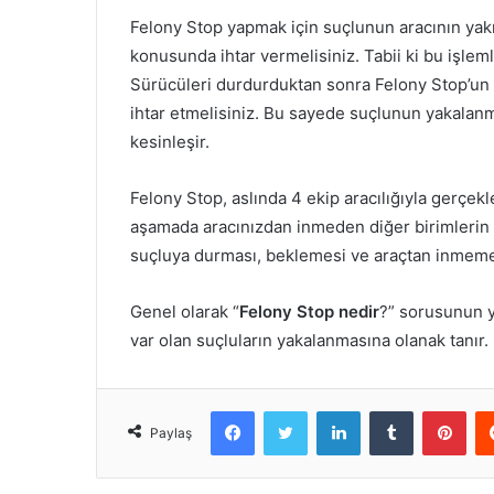
Felony Stop yapmak için suçlunun aracının yakı
konusunda ihtar vermelisiniz. Tabii ki bu işleml
Sürücüleri durdurduktan sonra Felony Stop’un
ihtar etmelisiniz. Bu sayede suçlunun yakalan
kesinleşir.
Felony Stop, aslında 4 ekip aracılığıyla gerçek
aşamada aracınızdan inmeden diğer birimlerin 
suçluya durması, beklemesi ve araçtan inmeme
Genel olarak “
Felony Stop nedir
?” sorusunun ya
var olan suçluların yakalanmasına olanak tanır.
Facebook
Twitter
LinkedIn
Tumblr
Pint
Paylaş