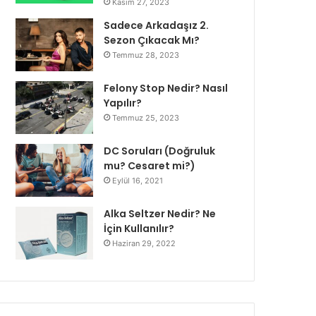
Kasım 27, 2023
Sadece Arkadaşız 2.
Sezon Çıkacak Mı?
Temmuz 28, 2023
Felony Stop Nedir? Nasıl
Yapılır?
Temmuz 25, 2023
DC Soruları (Doğruluk
mu? Cesaret mi?)
Eylül 16, 2021
Alka Seltzer Nedir? Ne
İçin Kullanılır?
Haziran 29, 2022