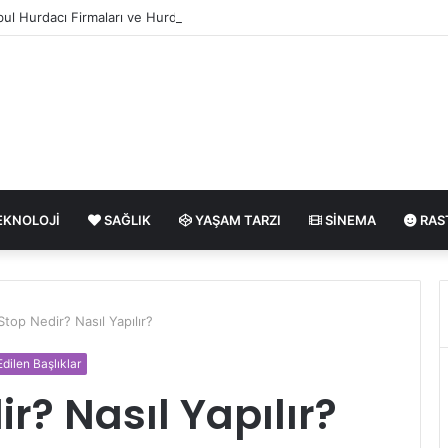
bul Hurdacı Firmaları ve Hurda Fiyatları
EKNOLOJI
SAĞLIK
YAŞAM TARZI
SINEMA
RAS
Stop Nedir? Nasıl Yapılır?
dilen Başlıklar
r? Nasıl Yapılır?