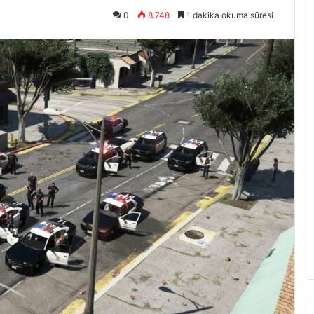
0
8.748
1 dakika okuma süresi