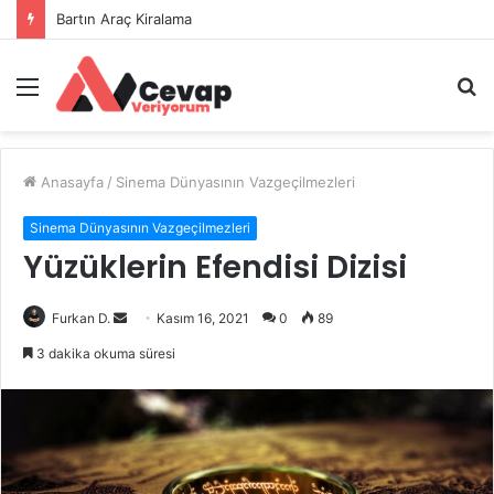
Bartın Araç Kiralama
Menü
A
y
...
Anasayfa
/
Sinema Dünyasının Vazgeçilmezleri
Sinema Dünyasının Vazgeçilmezleri
Yüzüklerin Efendisi Dizisi
Bir
Furkan D.
Kasım 16, 2021
0
89
e-
3 dakika okuma süresi
posta
göndermek