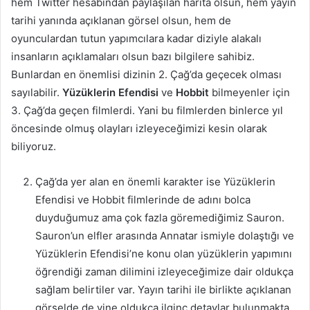
hem Twitter hesabından paylaşılan harita olsun, hem yayın
tarihi yanında açıklanan görsel olsun, hem de
oyunculardan tutun yapımcılara kadar diziyle alakalı
insanların açıklamaları olsun bazı bilgilere sahibiz.
Bunlardan en önemlisi dizinin 2. Çağ’da geçecek olması
sayılabilir.
Yüzüklerin Efendisi
ve
Hobbit
bilmeyenler için
3. Çağ’da geçen filmlerdi. Yani bu filmlerden binlerce yıl
öncesinde olmuş olayları izleyeceğimizi kesin olarak
biliyoruz.
Çağ’da yer alan en önemli karakter ise Yüzüklerin
Efendisi ve Hobbit filmlerinde de adını bolca
duyduğumuz ama çok fazla göremediğimiz Sauron.
Sauron’un elfler arasında Annatar ismiyle dolaştığı ve
Yüzüklerin Efendisi’ne konu olan yüzüklerin yapımını
öğrendiği zaman dilimini izleyeceğimize dair oldukça
sağlam belirtiler var. Yayın tarihi ile birlikte açıklanan
görselde de yine oldukça ilginç detaylar bulunmakta.