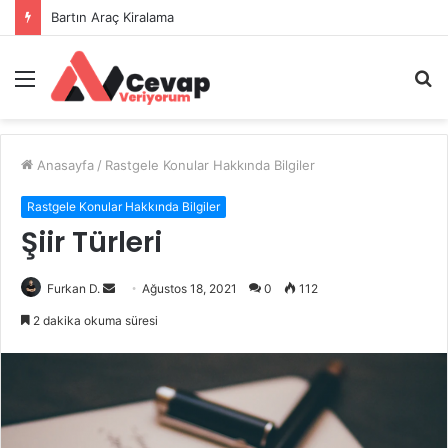
Bartın Araç Kiralama
Menü
A
y
...
Anasayfa
/
Rastgele Konular Hakkında Bilgiler
Rastgele Konular Hakkında Bilgiler
Şiir Türleri
Bir
Furkan D.
Ağustos 18, 2021
0
112
e-
2 dakika okuma süresi
posta
göndermek