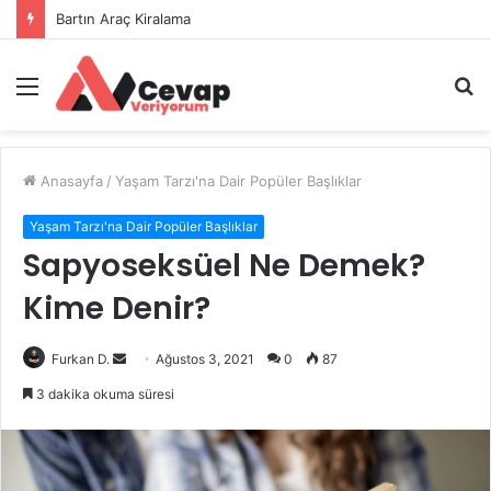
Bartın Araç Kiralama
Menü
A
y
...
Anasayfa
/
Yaşam Tarzı'na Dair Popüler Başlıklar
Yaşam Tarzı'na Dair Popüler Başlıklar
Sapyoseksüel Ne Demek?
Kime Denir?
Bir
Furkan D.
Ağustos 3, 2021
0
87
e-
3 dakika okuma süresi
posta
göndermek