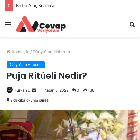
Bartın Araç Kiralama
Menü
A
y
...
Anasayfa
/
Dünya’dan Haberler
Dünya’dan Haberler
Puja Ritüeli Nedir?
Bir
Furkan D.
Nisan 5, 2022
0
138
e-
2 dakika okuma süresi
posta
göndermek