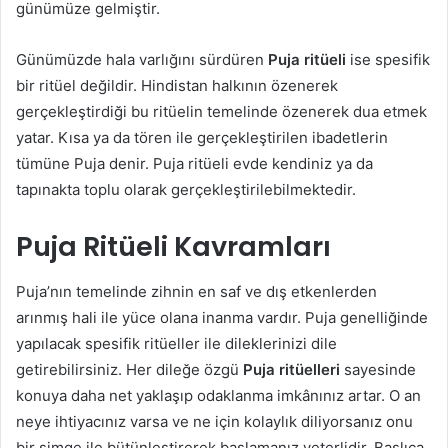
günümüze gelmiştir.
Günümüzde hala varlığını sürdüren
Puja ritüeli
ise spesifik
bir ritüel değildir. Hindistan halkının özenerek
gerçekleştirdiği bu ritüelin temelinde özenerek dua etmek
yatar. Kısa ya da tören ile gerçekleştirilen ibadetlerin
tümüne Puja denir. Puja ritüeli evde kendiniz ya da
tapınakta toplu olarak gerçekleştirilebilmektedir.
Puja Ritüeli Kavramları
Puja’nın temelinde zihnin en saf ve dış etkenlerden
arınmış hali ile yüce olana inanma vardır. Puja genelliğinde
yapılacak spesifik ritüeller ile dileklerinizi dile
getirebilirsiniz. Her dileğe özgü
Puja ritüelleri
sayesinde
konuya daha net yaklaşıp odaklanma imkânınız artar. O an
neye ihtiyacınız varsa ve ne için kolaylık diliyorsanız onu
bir simge ile bütünleştirerek başlamanız yeterlidir. Başlıca