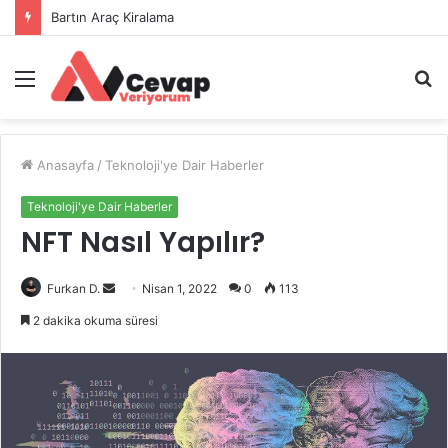
Bartın Araç Kiralama
Menü
A
y
...
Anasayfa
/
Teknoloji'ye Dair Haberler
Teknoloji'ye Dair Haberler
NFT Nasıl Yapılır?
Bir
Furkan D.
Nisan 1, 2022
0
113
e-
2 dakika okuma süresi
posta
göndermek