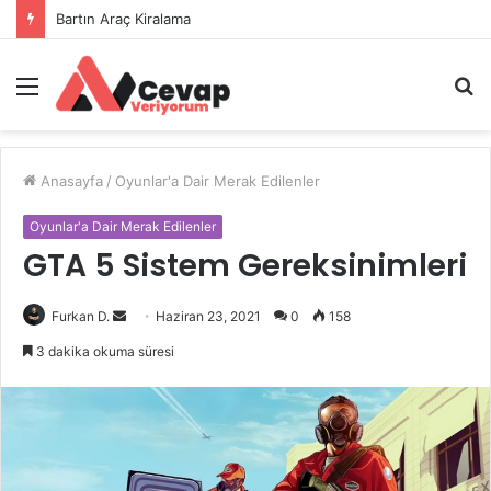
Bartın Araç Kiralama
Menü
A
y
...
Anasayfa
/
Oyunlar'a Dair Merak Edilenler
Oyunlar'a Dair Merak Edilenler
GTA 5 Sistem Gereksinimleri
Bir
Furkan D.
Haziran 23, 2021
0
158
e-
3 dakika okuma süresi
posta
göndermek