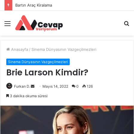
Bartın Araç Kiralama
Menü
A
y
...
Anasayfa
/
Sinema Dünyasının Vazgeçilmezleri
Sinema Dünyasının Vazgeçilmezleri
Brie Larson Kimdir?
Bir
Furkan D.
Mayıs 14, 2022
0
126
e-
3 dakika okuma süresi
posta
göndermek