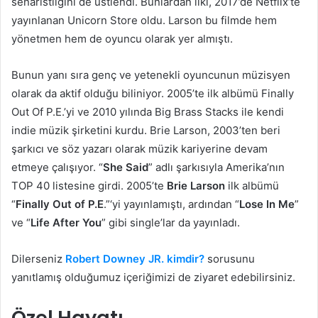
senaristliğini de üstlendi. Bunlardan ilki, 2017’de Netflix’te
yayınlanan Unicorn Store oldu. Larson bu filmde hem
yönetmen hem de oyuncu olarak yer almıştı.
Bunun yanı sıra genç ve yetenekli oyuncunun müzisyen
olarak da aktif olduğu biliniyor. 2005’te ilk albümü Finally
Out Of P.E.’yi ve 2010 yılında Big Brass Stacks ile kendi
indie müzik şirketini kurdu. Brie Larson, 2003’ten beri
şarkıcı ve söz yazarı olarak müzik kariyerine devam
etmeye çalışıyor. “
She Said
” adlı şarkısıyla Amerika’nın
TOP 40 listesine girdi. 2005’te
Brie Larson
ilk albümü
“
Finally Out of P.E
.”‘yi yayınlamıştı, ardından “
Lose In Me
”
ve “
Life After You
” gibi single’lar da yayınladı.
Dilerseniz
Robert Downey JR. kimdir?
sorusunu
yanıtlamış olduğumuz içeriğimizi de ziyaret edebilirsiniz.
Özel Hayatı