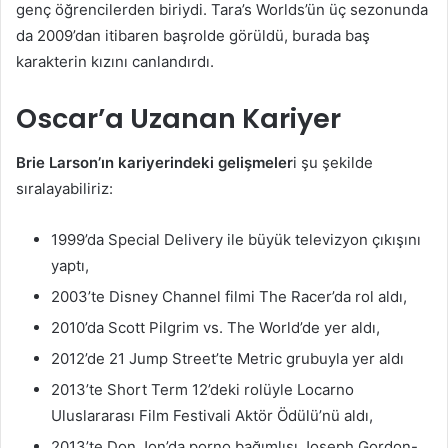
genç öğrencilerden biriydi. Tara’s Worlds’ün üç sezonunda
da 2009’dan itibaren başrolde görüldü, burada baş
karakterin kızını canlandırdı.
Oscar’a Uzanan Kariyer
Brie Larson’ın kariyerindeki gelişmeler
i şu şekilde
sıralayabiliriz:
1999’da Special Delivery ile büyük televizyon çıkışını
yaptı,
2003’te Disney Channel filmi The Racer’da rol aldı,
2010’da Scott Pilgrim vs. The World’de yer aldı,
2012’de 21 Jump Street’te Metric grubuyla yer aldı
2013’te Short Term 12’deki rolüyle Locarno
Uluslararası Film Festivali Aktör Ödülü’nü aldı,
2013’te Don Jon’da porno bağımlısı Joseph Gordon-