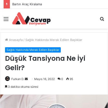
Bartın Araç Kiralama
Menü
A
y
...
Anasayfa
/
Sağlık Hakkında Merak Edilen Başlıklar
Sağlık Hakkında Merak Edilen Başlıklar
Düşük Tansiyona Ne İyi
Gelir?
Bir
Furkan D.
Mayıs 16, 2022
0
95
e-
3 dakika okuma süresi
posta
göndermek