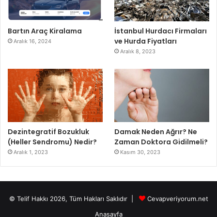
Bartın Araç Kiralama
İstanbul Hurdacı Firmaları
ve Hurda Fiyatları
Aralık 16, 2024
Aralık 8, 2023
Dezintegratif Bozukluk
Damak Neden Ağrır? Ne
(Heller Sendromu) Nedir?
Zaman Doktora Gidilmeli?
Aralık 1, 2023
Kasım 30, 2023
© Telif Hakkı 2026, Tüm Hakları Saklıdır |
Cevapveriyorum.net
Anasayfa