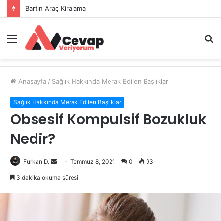
Bartın Araç Kiralama
Menü
A
y
...
Anasayfa
/
Sağlık Hakkında Merak Edilen Başlıklar
Sağlık Hakkında Merak Edilen Başlıklar
Obsesif Kompulsif Bozukluk
Nedir?
Bir
Furkan D.
Temmuz 8, 2021
0
93
e-
3 dakika okuma süresi
posta
göndermek