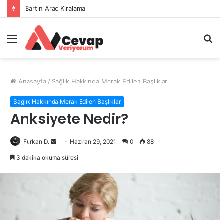
İstanbul Hurdacı Firmaları ve Hurda Fiyatları
Menü
A
y
...
Anasayfa
/
Sağlık Hakkında Merak Edilen Başlıklar
Sağlık Hakkında Merak Edilen Başlıklar
Anksiyete Nedir?
Bir
Furkan D.
Haziran 29, 2021
0
88
e-
3 dakika okuma süresi
posta
göndermek