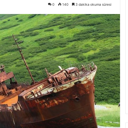
0
140
3 dakika okuma süresi