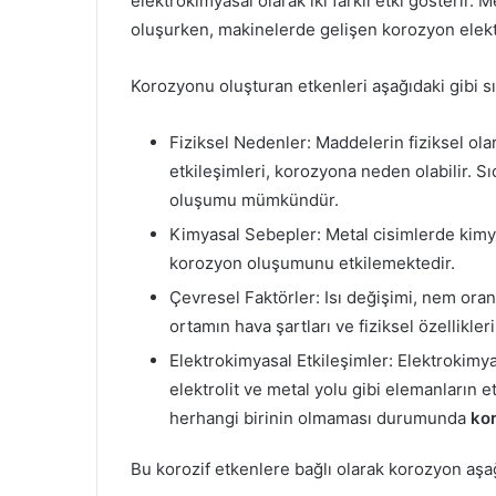
elektrokimyasal olarak iki farklı etki gösterir. 
oluşurken, makinelerde gelişen korozyon elekt
Korozyonu oluşturan etkenleri aşağıdaki gibi sır
Fiziksel Nedenler: Maddelerin fiziksel ola
etkileşimleri, korozyona neden olabilir. S
oluşumu mümkündür.
Kimyasal Sebepler: Metal cisimlerde kimya
korozyon oluşumunu etkilemektedir.
Çevresel Faktörler: Isı değişimi, nem oranı
ortamın hava şartları ve fiziksel özellikl
Elektrokimyasal Etkileşimler: Elektrokimy
elektrolit ve metal yolu gibi elemanların 
herhangi birinin olmaması durumunda
ko
Bu korozif etkenlere bağlı olarak korozyon aşa