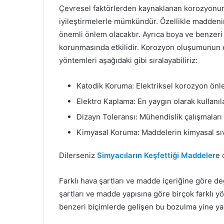
Çevresel faktörlerden kaynaklanan korozyonun
iyileştirmelerle mümkündür. Özellikle maddeni
önemli önlem olacaktır. Ayrıca boya ve benzer
korunmasında etkilidir. Korozyon oluşumunun e
yöntemleri aşağıdaki gibi sıralayabiliriz:
Katodik Koruma: Elektriksel korozyon önl
Elektro Kaplama: En yaygın olarak kullan
Dizayn Toleransı: Mühendislik çalışmaları
Kimyasal Koruma: Maddelerin kimyasal sıv
Dilerseniz
Simyacıların Keşfettiği Maddeler
e 
Farklı hava şartları ve madde içeriğine göre de
şartları ve madde yapısına göre birçok farklı
benzeri biçimlerde gelişen bu bozulma yine yap