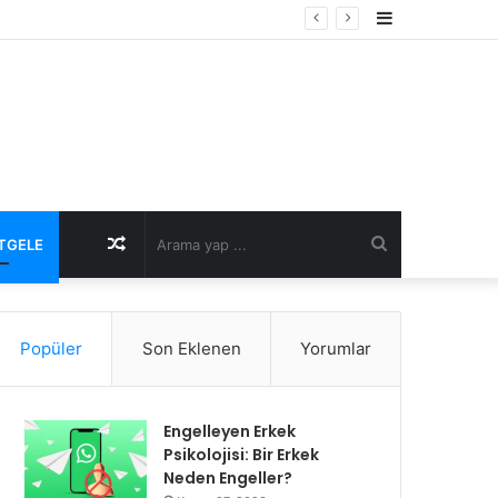
Kenar
Bölmesi
Rastgele
Arama
TGELE
Makale
yap
Popüler
Son Eklenen
Yorumlar
...
Engelleyen Erkek
Psikolojisi: Bir Erkek
Neden Engeller?