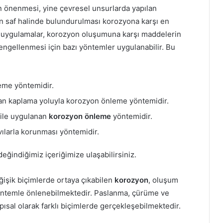
 önenmesi, yine çevresel unsurlarda yapılan
n saf halinde bulundurulması korozyona karşı en
i uygulamalar, korozyon oluşumuna karşı maddelerin
ngellenmesi için bazı yöntemler uygulanabilir. Bu
eme yöntemidir.
ılan kaplama yoluyla korozyon önleme yöntemidir.
 ile uygulanan
korozyon önleme
yöntemidir.
ılarla korunması yöntemidir.
değindiğimiz içeriğimize ulaşabilirsiniz.
ğişik biçimlerde ortaya çıkabilen
korozyon
, oluşum
 yöntemle önlenebilmektedir. Paslanma, çürüme ve
ısal olarak farklı biçimlerde gerçekleşebilmektedir.