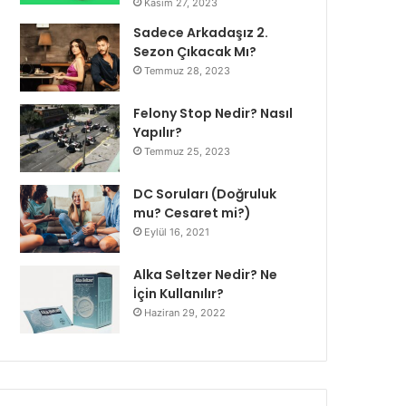
Kasım 27, 2023
Sadece Arkadaşız 2.
Sezon Çıkacak Mı?
Temmuz 28, 2023
Felony Stop Nedir? Nasıl
Yapılır?
Temmuz 25, 2023
DC Soruları (Doğruluk
mu? Cesaret mi?)
Eylül 16, 2021
Alka Seltzer Nedir? Ne
İçin Kullanılır?
Haziran 29, 2022