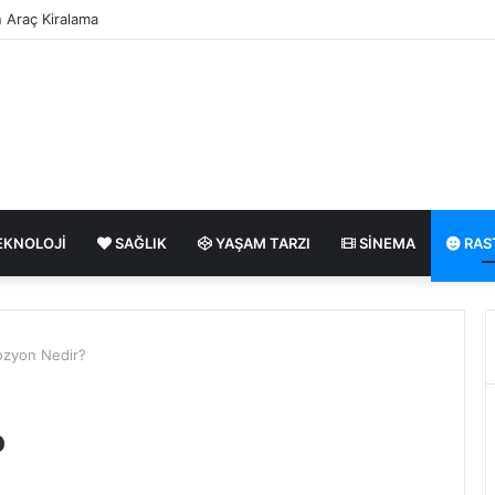
n Araç Kiralama
EKNOLOJI
SAĞLIK
YAŞAM TARZI
SINEMA
RAS
ozyon Nedir?
?