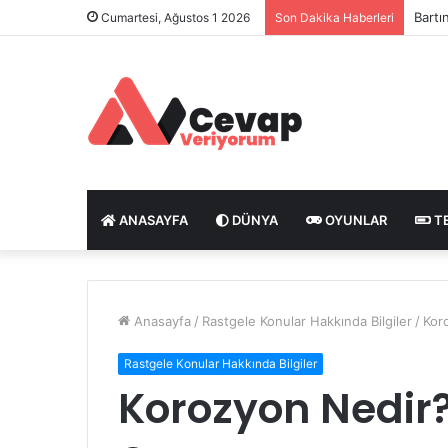
Bartı
Cumartesi, Ağustos 1 2026
Son Dakika Haberleri
ANASAYFA
DÜNYA
OYUNLAR
T
Anasayfa
/
Rastgele Konular Hakkında Bilgiler
/
Kor
Rastgele Konular Hakkında Bilgiler
Korozyon Nedir