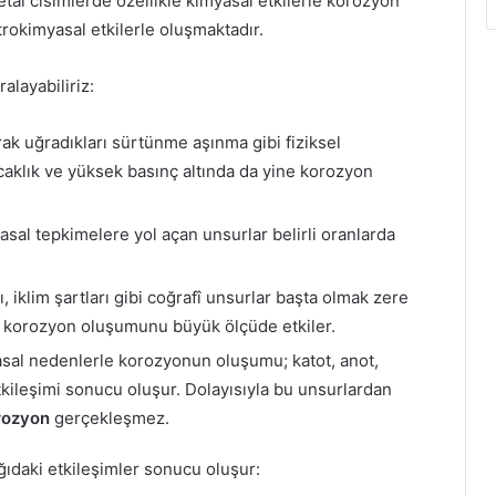
Metal cisimlerde özellikle kimyasal etkilerle korozyon
rokimyasal etkilerle oluşmaktadır.
alayabiliriz:
rak uğradıkları sürtünme aşınma gibi fiziksel
ıcaklık ve yüksek basınç altında da yine korozyon
sal tepkimelere yol açan unsurlar belirli oranlarda
, iklim şartları gibi coğrafî unsurlar başta olmak zere
eri korozyon oluşumunu büyük ölçüde etkiler.
asal nedenlerle korozyonun oluşumu; katot, anot,
etkileşimi sonucu oluşur. Dolayısıyla bu unsurlardan
rozyon
gerçekleşmez.
ğıdaki etkileşimler sonucu oluşur: