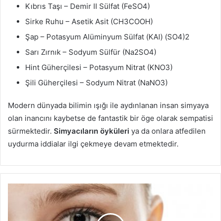
Kıbrıs Taşı – Demir II Sülfat (FeSO4)
Sirke Ruhu – Asetik Asit (CH3COOH)
Şap – Potasyum Alüminyum Sülfat (KAl) (SO4)2
Sarı Zırnık – Sodyum Sülfür (Na2SO4)
Hint Güherçilesi – Potasyum Nitrat (KNO3)
Şili Güherçilesi – Sodyum Nitrat (NaNO3)
Modern dünyada bilimin ışığı ile aydınlanan insan simyaya
olan inancını kaybetse de fantastik bir öge olarak sempatisi
sürmektedir.
Simyacıların öyküleri
ya da onlara atfedilen
uydurma iddialar ilgi çekmeye devam etmektedir.