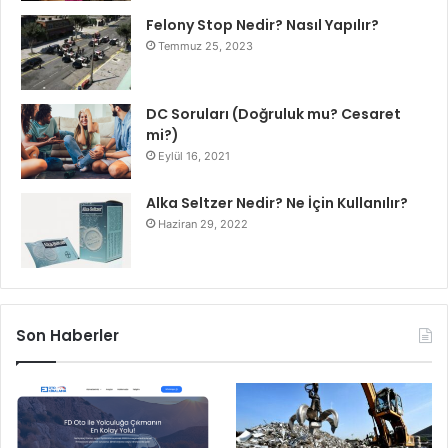
Felony Stop Nedir? Nasıl Yapılır?
Temmuz 25, 2023
DC Soruları (Doğruluk mu? Cesaret
mi?)
Eylül 16, 2021
Alka Seltzer Nedir? Ne İçin Kullanılır?
Haziran 29, 2022
Son Haberler