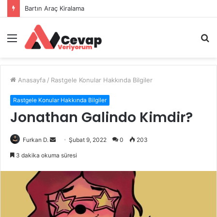
Bartın Araç Kiralama
Menü
A
y
...
Anasayfa
/
Rastgele Konular Hakkında Bilgiler
Rastgele Konular Hakkında Bilgiler
Jonathan Galindo Kimdir?
Bir
Furkan D.
Şubat 9, 2022
0
203
e-
3 dakika okuma süresi
posta
göndermek