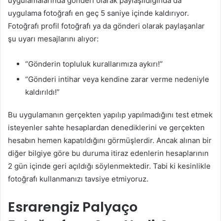
uygulamalarında gönderi olarak paylaşıldığında da
uygulama fotoğrafı en geç 5 saniye içinde kaldırıyor.
Fotoğrafı profil fotoğrafı ya da gönderi olarak paylaşanlar
şu uyarı mesajlarını alıyor:
“Gönderin topluluk kurallarımıza aykırı!”
“Gönderi intihar veya kendine zarar verme nedeniyle
kaldırıldı!”
Bu uygulamanın gerçekten yapılıp yapılmadığını test etmek
isteyenler sahte hesaplardan denediklerini ve gerçekten
hesabın hemen kapatıldığını görmüşlerdir. Ancak alınan bir
diğer bilgiye göre bu duruma itiraz edenlerin hesaplarının
2 gün içinde geri açıldığı söylenmektedir. Tabi ki kesinlikle
fotoğrafı kullanmanızı tavsiye etmiyoruz.
Esrarengiz Palyaço