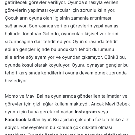
getirilecek görevler veriliyor. Oyunda sırasıyla verilen
görevlerin yapılması oyuncular için zorunlu kılınıyor.
Çocukların oyuna olan ilgisinin zamanla artırılması
sağlanıyor. Sonrasında verilen görevlerin yapılmaması
halinde Jonathan Galindo, oyuncuları kişisel verilerini
sızdıracağına dair tehdit ediyor. Oyun sırasında tehdit
edilen gençler içinde bulundukları tehdit durumunu
ailelerine söyleyemiyor ve oyundan çıkamıyor. Çünkü bu,
oyunda koşul olarak koyuluyor. Oyunu oynayan gençler bu
tehdit karşısında kendilerini oyuna devam etmek zorunda
hissediyor.
Momo ve Mavi Balina oyunlarında gönderilen talimatlar ve
görevler için gizli ağlar kullanılmaktaydı. Ancak Mavi Bebek
oyunu için buna gerek kalmadan
Instagram
veya
Facebook
kullanılıyor. Bu açıdan çok daha fazla tehlike arz
ediyor. Ebeveynlerin bu konuda çok dikkatli olması