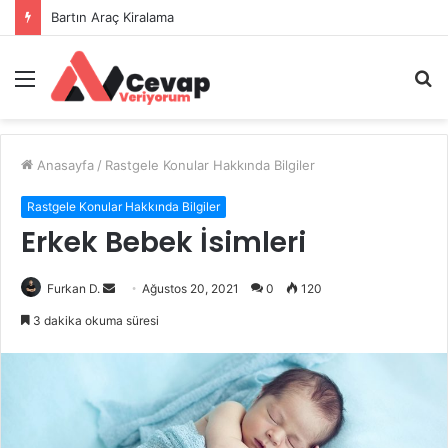
Bartın Araç Kiralama
Menü
A
y
...
Anasayfa
/
Rastgele Konular Hakkında Bilgiler
Rastgele Konular Hakkında Bilgiler
Erkek Bebek İsimleri
Bir
Furkan D.
Ağustos 20, 2021
0
120
e-
3 dakika okuma süresi
posta
göndermek