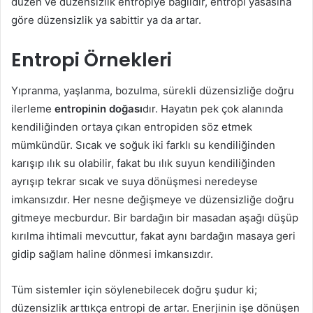
düzen ve düzensizlik entropiye bağlıdır, entropi yasasına
göre düzensizlik ya sabittir ya da artar.
Entropi Örnekleri
Yıpranma, yaşlanma, bozulma, sürekli düzensizliğe doğru
ilerleme
entropinin doğası
dır. Hayatın pek çok alanında
kendiliğinden ortaya çıkan entropiden söz etmek
mümkündür. Sıcak ve soğuk iki farklı su kendiliğinden
karışıp ılık su olabilir, fakat bu ılık suyun kendiliğinden
ayrışıp tekrar sıcak ve suya dönüşmesi neredeyse
imkansızdır. Her nesne değişmeye ve düzensizliğe doğru
gitmeye mecburdur. Bir bardağın bir masadan aşağı düşüp
kırılma ihtimali mevcuttur, fakat aynı bardağın masaya geri
gidip sağlam haline dönmesi imkansızdır.
Tüm sistemler için söylenebilecek doğru şudur ki;
düzensizlik arttıkça entropi de artar. Enerjinin işe dönüşen