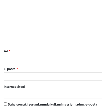
Ad
*
E-posta
*
İnternet sitesi
Daha sonraki yorumlarımda kullanılması için adım, e-posta