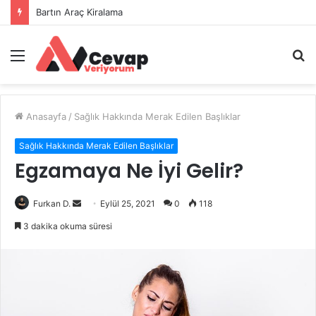
Bartın Araç Kiralama
Menü
A
y
...
Anasayfa
/
Sağlık Hakkında Merak Edilen Başlıklar
Sağlık Hakkında Merak Edilen Başlıklar
Egzamaya Ne İyi Gelir?
Bir
Furkan D.
Eylül 25, 2021
0
118
e-
3 dakika okuma süresi
posta
göndermek