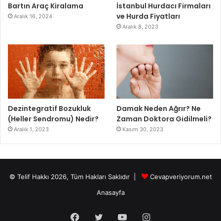
Bartın Araç Kiralama
İstanbul Hurdacı Firmaları
ve Hurda Fiyatları
Aralık 16, 2024
Aralık 8, 2023
Dezintegratif Bozukluk
Damak Neden Ağrır? Ne
(Heller Sendromu) Nedir?
Zaman Doktora Gidilmeli?
Aralık 1, 2023
Kasım 30, 2023
© Telif Hakkı 2026, Tüm Hakları Saklıdır |
Cevapveriyorum.net
Anasayfa
Facebook
Twitter
YouTube
Instagram