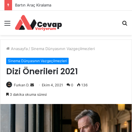
Bartın Araç Kiralama
Menü
A
y
...
Anasayfa
/
Sinema Dünyasının Vazgeçilmezleri
Sinema Dünyasının Vazgeçilmezleri
Dizi Önerileri 2021
Bir
Furkan D.
Ekim 4, 2021
0
136
e-
3 dakika okuma süresi
posta
göndermek