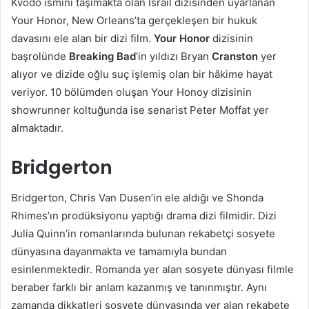
Kvodo ismini taşımakta olan İsrail dizisinden uyarlanan
Your Honor, New Orleans’ta gerçekleşen bir hukuk
davasını ele alan bir dizi film.
Your Honor
dizisinin
başrolünde
Breaking Bad
’in yıldızı Bryan
Cranston
yer
alıyor ve dizide oğlu suç işlemiş olan bir hâkime hayat
veriyor. 10 bölümden oluşan Your Honoy dizisinin
showrunner koltuğunda ise senarist Peter Moffat yer
almaktadır.
Bridgerton
Bridgerton, Chris Van Dusen’in ele aldığı ve Shonda
Rhimes’ın prodüksiyonu yaptığı drama dizi filmidir. Dizi
Julia Quinn’in romanlarında bulunan rekabetçi sosyete
dünyasına dayanmakta ve tamamıyla bundan
esinlenmektedir. Romanda yer alan sosyete dünyası filmle
beraber farklı bir anlam kazanmış ve tanınmıştır. Aynı
zamanda dikkatleri sosyete dünyasında yer alan rekabete