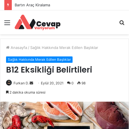
Bartın Araç Kiralama
Menü
A
y
...
Anasayfa
/
Sağlık Hakkında Merak Edilen Başlıklar
Sağlık Hakkında Merak Edilen Başlıklar
B12 Eksikliği Belirtileri
Bir
Furkan D.
Eylül 20, 2021
0
98
e-
2 dakika okuma süresi
posta
göndermek