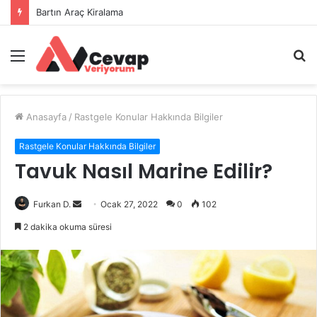
Bartın Araç Kiralama
Menü
A
y
...
Anasayfa
/
Rastgele Konular Hakkında Bilgiler
Rastgele Konular Hakkında Bilgiler
Tavuk Nasıl Marine Edilir?
Bir
Furkan D.
Ocak 27, 2022
0
102
e-
2 dakika okuma süresi
posta
göndermek