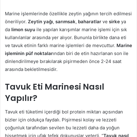
Marine işlemlerinde özellikle zeytin yağının tercih edilmesi
öneriliyor.
Zeytin yağı
,
sarımsak
,
baharatlar
ve
sirke
ya
da
limon suyu
ile yapılan karışımlar marine işlemi için sık
kullanılanlar arasında yer alıyor. Bununla birlikte dana eti
ve tavuk etinin farklı marine işlemleri de mevcuttur.
Marine
işleminin püf noktalar
ından biri de etin hazırlanan son ile
dinlendirilmeye bırakılarak pişirmeden önce 2-24 saat
arasında bekletilmesidir.
Tavuk Eti Marinesi Nasıl
Yapılır?
Tavuk eti tüketimi içerdiği bol protein miktarı açısından
bizler için oldukça faydalı. Pişirmesi kolay ve lezzeti
çoğunluk tarafından sevilen bu lezzeti daha da yoğun
hissetmek için ufak tefek dokunuşlar yeterli. “
Tavuk nasıl