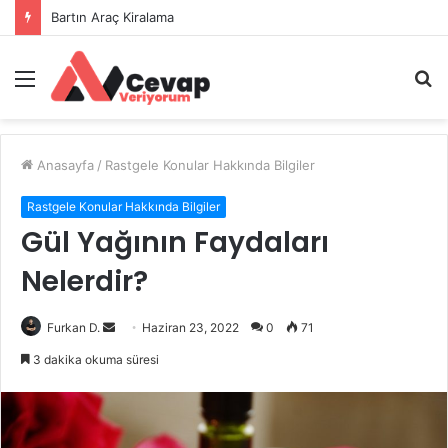
Bartın Araç Kiralama
Menü
A
y
...
Anasayfa
/
Rastgele Konular Hakkında Bilgiler
Rastgele Konular Hakkında Bilgiler
Gül Yağının Faydaları
Nelerdir?
Bir
Furkan D.
Haziran 23, 2022
0
71
e-
3 dakika okuma süresi
posta
göndermek