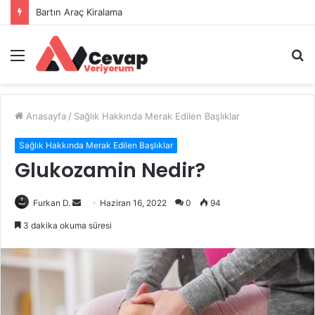
İstanbul Hurdacı Firmaları ve Hurda Fiyatları
Menü
A
y
...
Anasayfa
/
Sağlık Hakkında Merak Edilen Başlıklar
Sağlık Hakkında Merak Edilen Başlıklar
Glukozamin Nedir?
Bir
Furkan D.
Haziran 16, 2022
0
94
e-
3 dakika okuma süresi
posta
göndermek