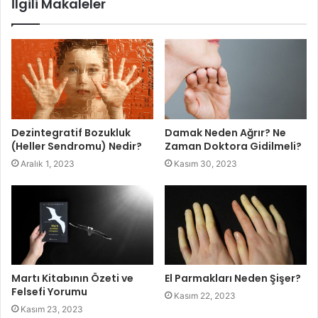
İlgili Makaleler
Dezintegratif Bozukluk
Damak Neden Ağrır? Ne
(Heller Sendromu) Nedir?
Zaman Doktora Gidilmeli?
Aralık 1, 2023
Kasım 30, 2023
Martı Kitabının Özeti ve
El Parmakları Neden Şişer?
Felsefi Yorumu
Kasım 22, 2023
Kasım 23, 2023