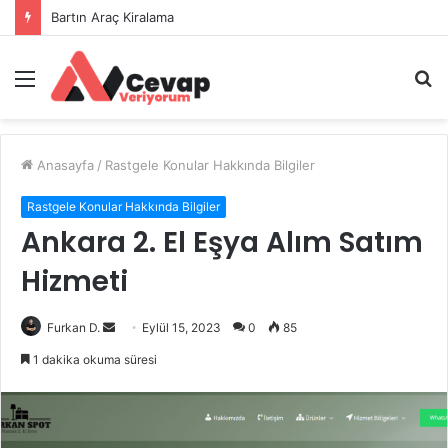
Bartın Araç Kiralama
Menü
A
y
...
Anasayfa
/
Rastgele Konular Hakkında Bilgiler
Rastgele Konular Hakkında Bilgiler
Ankara 2. El Eşya Alım Satım
Hizmeti
Bir
Furkan D.
Eylül 15, 2023
0
85
e-
1 dakika okuma süresi
posta
göndermek