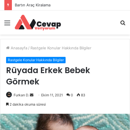
Bartın Araç Kiralama
Menü
A
y
...
Anasayfa
/
Rastgele Konular Hakkında Bilgiler
Rastgele Konular Hakkında Bilgiler
Rüyada Erkek Bebek
Görmek
Bir
Furkan D.
Ekim 11, 2021
0
83
e-
2 dakika okuma süresi
posta
göndermek