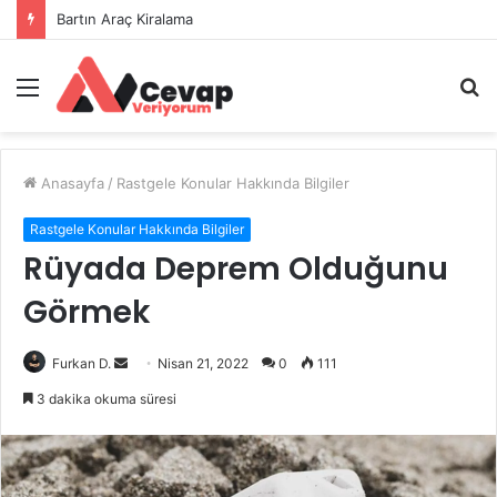
Bartın Araç Kiralama
Menü
A
y
...
Anasayfa
/
Rastgele Konular Hakkında Bilgiler
Rastgele Konular Hakkında Bilgiler
Rüyada Deprem Olduğunu
Görmek
Bir
Furkan D.
Nisan 21, 2022
0
111
e-
3 dakika okuma süresi
posta
göndermek