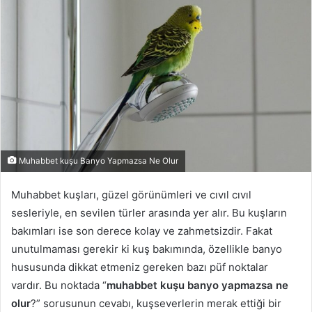
Muhabbet kuşu Banyo Yapmazsa Ne Olur
Muhabbet kuşları, güzel görünümleri ve cıvıl cıvıl
sesleriyle, en sevilen türler arasında yer alır. Bu kuşların
bakımları ise son derece kolay ve zahmetsizdir. Fakat
unutulmaması gerekir ki kuş bakımında, özellikle banyo
hususunda dikkat etmeniz gereken bazı püf noktalar
vardır. Bu noktada “
muhabbet kuşu banyo yapmazsa ne
olur
?” sorusunun cevabı, kuşseverlerin merak ettiği bir