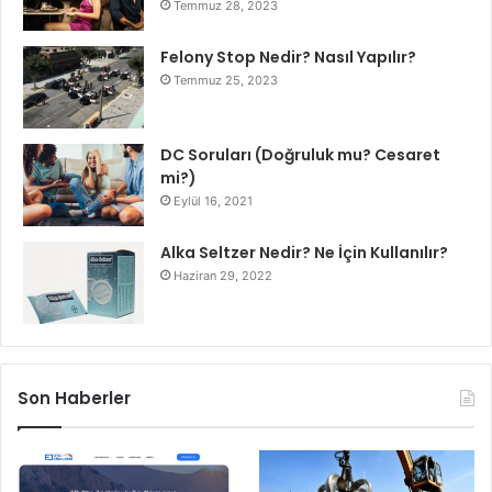
Temmuz 28, 2023
Felony Stop Nedir? Nasıl Yapılır?
Temmuz 25, 2023
DC Soruları (Doğruluk mu? Cesaret
mi?)
Eylül 16, 2021
Alka Seltzer Nedir? Ne İçin Kullanılır?
Haziran 29, 2022
Son Haberler