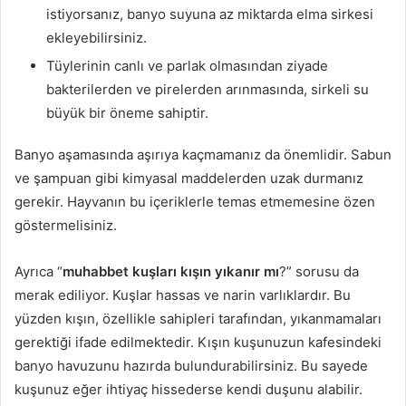
istiyorsanız, banyo suyuna az miktarda elma sirkesi
ekleyebilirsiniz.
Tüylerinin canlı ve parlak olmasından ziyade
bakterilerden ve pirelerden arınmasında, sirkeli su
büyük bir öneme sahiptir.
Banyo aşamasında aşırıya kaçmamanız da önemlidir. Sabun
ve şampuan gibi kimyasal maddelerden uzak durmanız
gerekir. Hayvanın bu içeriklerle temas etmemesine özen
göstermelisiniz.
Ayrıca “
muhabbet kuşları kışın yıkanır mı
?” sorusu da
merak ediliyor. Kuşlar hassas ve narin varlıklardır. Bu
yüzden kışın, özellikle sahipleri tarafından, yıkanmamaları
gerektiği ifade edilmektedir. Kışın kuşunuzun kafesindeki
banyo havuzunu hazırda bulundurabilirsiniz. Bu sayede
kuşunuz eğer ihtiyaç hissederse kendi duşunu alabilir.