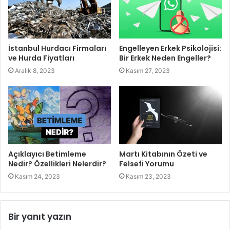
İstanbul Hurdacı Firmaları
Engelleyen Erkek Psikolojisi:
ve Hurda Fiyatları
Bir Erkek Neden Engeller?
Aralık 8, 2023
Kasım 27, 2023
Açıklayıcı Betimleme
Martı Kitabının Özeti ve
Nedir? Özellikleri Nelerdir?
Felsefi Yorumu
Kasım 24, 2023
Kasım 23, 2023
Bir yanıt yazın