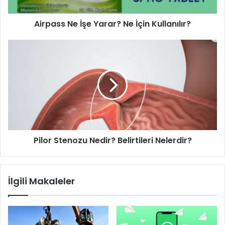
Airpass Ne İşe Yarar? Ne İçin Kullanılır?
Pilor Stenozu Nedir? Belirtileri Nelerdir?
İlgili Makaleler