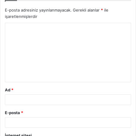
E-posta adresiniz yayınlanmayacak.
Gerekli alanlar
*
ile
işaretlenmişlerdir
Ad
*
E-posta
*
İnternet sitesi