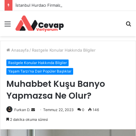
İstanbul Hurdacı Firmaları ve Hurda Fiyatları
Menü
A
y
...
Anasayfa
/
Rastgele Konular Hakkında Bilgiler
Rastgele Konular Hakkında Bilgiler
Yaşam Tarzı'na Dair Popüler Başlıklar
Muhabbet Kuşu Banyo
Yapmazsa Ne Olur?
Bir
Furkan D.
Temmuz 22, 2023
0
146
e-
2 dakika okuma süresi
posta
göndermek