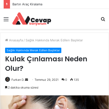
Bartın Araç Kiralama
Menü
A
y
...
Anasayfa
/
Sağlık Hakkında Merak Edilen Başlıklar
Sağlık Hakkında Merak Edilen Başlıklar
Kulak Çınlaması Neden
Olur?
Bir
Furkan D.
Temmuz 29, 2021
0
135
e-
2 dakika okuma süresi
posta
göndermek