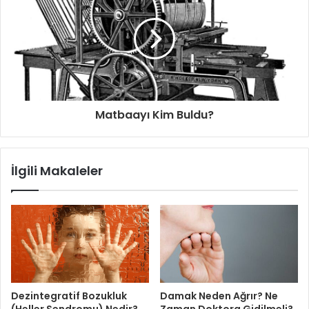
Matbaayı Kim Buldu?
İlgili Makaleler
Dezintegratif Bozukluk
Damak Neden Ağrır? Ne
(Heller Sendromu) Nedir?
Zaman Doktora Gidilmeli?