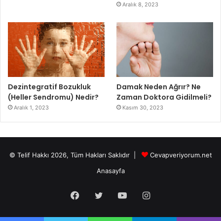
Aralık 8, 2023
Dezintegratif Bozukluk
Damak Neden Ağrır? Ne
(Heller Sendromu) Nedir?
Zaman Doktora Gidilmeli?
Aralık 1, 2023
Kasım 30, 2023
© Telif Hakkı 2026, Tüm Hakları Saklıdır |
Cevapveriyorum.net
Anasayfa
Facebook
Twitter
YouTube
Instagram