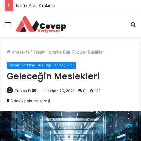
Bartın Araç Kiralama
Menü
A
y
...
Anasayfa
/
Yaşam Tarzı'na Dair Popüler Başlıklar
Yaşam Tarzı'na Dair Popüler Başlıklar
Geleceğin Meslekleri
Bir
Furkan D.
Haziran 26, 2021
0
122
e-
3 dakika okuma süresi
posta
göndermek